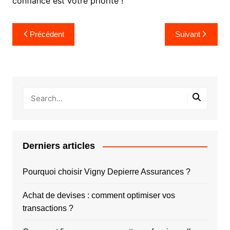
confiance est votre priorité !
Navigation
Précédent
Suivant
de
l’article
Derniers articles
Pourquoi choisir Vigny Depierre Assurances ?
Achat de devises : comment optimiser vos
transactions ?