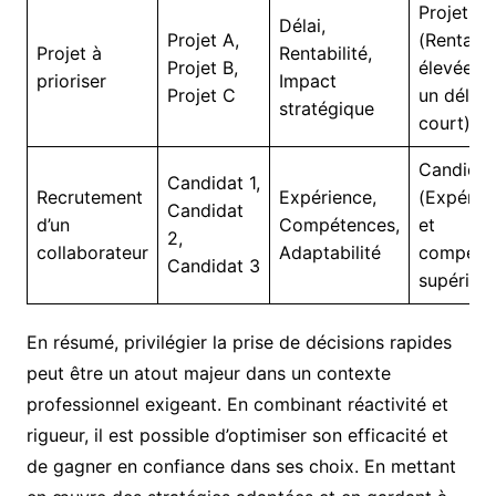
Projet B
Délai,
Projet A,
(Rentabil
Projet à
Rentabilité,
Projet B,
élevée d
prioriser
Impact
Projet C
un délai
stratégique
court)
Candidat
Candidat 1,
Recrutement
Expérience,
(Expérie
Candidat
d’un
Compétences,
et
2,
collaborateur
Adaptabilité
compéte
Candidat 3
supérieur
En résumé, privilégier la prise de décisions rapides
peut être un atout majeur dans un contexte
professionnel exigeant. En combinant réactivité et
rigueur, il est possible d’optimiser son efficacité et
de gagner en confiance dans ses choix. En mettant